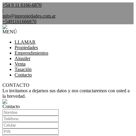
+54 9 11 6166-6870
|
info@inpropiedades.com.ar
+5491161666870
MENÚ
LLAMAR
Propiedades
Emprendimientos
Alquiler
Venta
Tasación
Contacto
CONTACTO
Lo invitamos a dejarnos sus datos y nos contactaremos con usted a
la brevedad.
Contacto