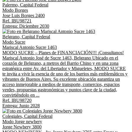
Palermo, Capital Federal
Modo Borges
Jose Luis Borges 2400
Ref. IBU98721
Entrega: Diciembre 2030
Belgrano, Capital Federal
Modo Sucre
Mariscal Antonio Sucre 1463
MODO SUCRE – Planes de FINANCIACIÓN!!! ¡Consultanos!
Mariscal Antonio José de Sucre 1463, Belgrano Ubicado en el
corazón de Belgrano, a metros del Barrio Chino y en una zona
estratégica entre Av. del Libertador y Migueletes, MODO SUCRE
te invita a vivir la esencia de uno de los barrios más emblemáticos y
vibrantes de Buenos Aires. Su excelente ubicación garantiza un
acceso inmejorable a medios de transporte, comercios, espacios
verdes, propuestas gastronómicas y puntos clave de la ciudad,
convirtiéndolo en ...
Ref. IBU98720
Entrega: Junio 2028
Colegiales, Capital Federal
Modo Jorge newbery
Jorge Newbery 3800