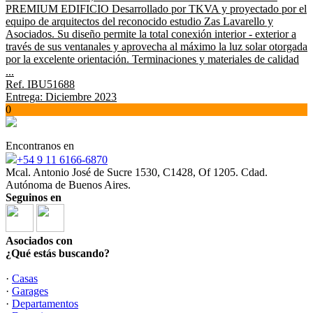
PREMIUM EDIFICIO Desarrollado por TKVA y proyectado por el
equipo de arquitectos del reconocido estudio Zas Lavarello y
Asociados. Su diseño permite la total conexión interior - exterior a
través de sus ventanales y aprovecha al máximo la luz solar otorgada
por la excelente orientación. Terminaciones y materiales de calidad
...
Ref. IBU51688
Entrega: Diciembre 2023
0
Encontranos en
+54 9 11 6166-6870
Mcal. Antonio José de Sucre 1530, C1428, Of 1205. Cdad.
Autónoma de Buenos Aires.
Seguinos en
Asociados con
¿Qué estás buscando?
·
Casas
·
Garages
·
Departamentos