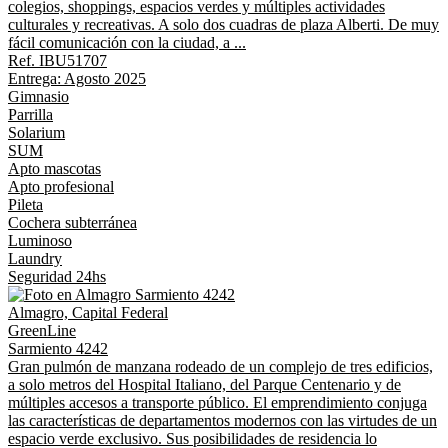
colegios, shoppings, espacios verdes y múltiples actividades
culturales y recreativas. A solo dos cuadras de plaza Alberti. De muy
fácil comunicación con la ciudad, a ...
Ref. IBU51707
Entrega: Agosto 2025
Gimnasio
Parrilla
Solarium
SUM
Apto mascotas
Apto profesional
Pileta
Cochera subterránea
Luminoso
Laundry
Seguridad 24hs
Almagro, Capital Federal
GreenLine
Sarmiento 4242
Gran pulmón de manzana rodeado de un complejo de tres edificios,
a solo metros del Hospital Italiano, del Parque Centenario y de
múltiples accesos a transporte público. El emprendimiento conjuga
las características de departamentos modernos con las virtudes de un
espacio verde exclusivo. Sus posibilidades de residencia lo