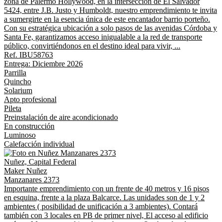
zona de Palermo Hollywood, en la intersección de El Salvador
5424, entre J.B. Justo y Humboldt, nuestro emprendimiento te invita
a sumergirte en la esencia única de este encantador barrio porteño.
Con su estratégica ubicación a solo pasos de las avenidas Córdoba y
Santa Fe, garantizamos acceso inigualable a la red de transporte
público, convirtiéndonos en el destino ideal para vivir, ...
Ref. IBU58763
Entrega: Diciembre 2026
Parrilla
Quincho
Solarium
Apto profesional
Pileta
Preinstalación de aire acondicionado
En construcción
Luminoso
Calefacción individual
Nuñez, Capital Federal
Maker Nuñez
Manzanares 2373
Importante emprendimiento con un frente de 40 metros y 16 pisos
en esquina, frente a la plaza Balcarce. Las unidades son de 1 y 2
ambientes ( posibilidad de unificación a 3 ambientes). Contará
también con 3 locales en PB de primer nivel, El acceso al edificio