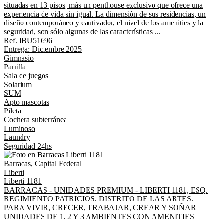
situadas en 13 pisos, más un penthouse exclusivo que ofrece una
experiencia de vida sin igual. La dimensión de sus residencias, un
diseño contemporáneo y cautivador, el nivel de los amenities y la
seguridad, son sólo algunas de las características ...
Ref. IBU51696
Entrega: Diciembre 2025
Gimnasio
Parrilla
Sala de juegos
Solarium
SUM
Apto mascotas
Pileta
Cochera subterránea
Luminoso
Laundry
Seguridad 24hs
Barracas, Capital Federal
Liberti
Liberti 1181
BARRACAS - UNIDADES PREMIUM - LIBERTI 1181, ESQ.
REGIMIENTO PATRICIOS. DISTRITO DE LAS ARTES.
PARA VIVIR, CRECER, TRABAJAR, CREAR Y SOÑAR.
UNIDADES DE 1, 2 Y 3 AMBIENTES CON AMENITIES