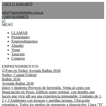
+54 9 11 6166-6870
|
info@inpropiedades.com.ar
+5491161666870
MENÚ
LLAMAR
Propiedades
Emprendimientos
Alquiler
Venta
Tasación
Contacto
EMPRENDIMIENTOS
Nuñez, Capital Federal
Balbin 2636
Avenida Balbin 2636
único y moderno Proyecto de Inversión. Venta al costo con
financiación en Pesos. Edificio super original, con detalles que
hacen que vivir allí sea una experiencia inigualable. Unidades de 1,
2 y 3 Ambientes con terrazas y parrillas propias. Ubicación
estratégica. Todos los medios de transporte a disposición: Línea "D"