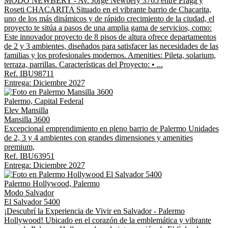
MODO NEWBERY - Av. Jorge Newbery 3765 entre Fraga y
Roseti CHACARITA Situado en el vibrante barrio de Chacarita,
uno de los más dinámicos y de rápido crecimiento de la ciudad, el
proyecto te sitúa a pasos de una amplia gama de servicios, como:
Este innovador proyecto de 8 pisos de altura ofrece departamentos
de 2 y 3 ambientes, diseñados para satisfacer las necesidades de las
familias y los profesionales modernos. Amenities: Pileta, solarium,
terraza, parrillas. Características del Proyecto: • ...
Ref. IBU98711
Entrega: Diciembre 2027
Palermo, Capital Federal
Elev Mansilla
Mansilla 3600
Excepcional emprendimiento en pleno barrio de Palermo Unidades
de 2, 3 y 4 ambientes con grandes dimensiones y amenities
premium,
Ref. IBU63951
Entrega: Diciembre 2027
Palermo Hollywood, Palermo
Modo Salvador
El Salvador 5400
¡Descubrí la Experiencia de Vivir en Salvador - Palermo
Hollywood! Ubicado en el corazón de la emblemática y vibrante