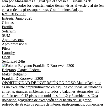
será por Manzanares al igual que el acceso a 3 subsuelos de
cocheras. Todos los departamentos tienen vistas al verde y al río (en
el caso de los pisos superiores). Gran luminosidad , ...
Ref. IBU51709
Entrega: Junio 2025
Gimnasio
Parrilla
Solarium
SUM
Apto mascotas
Apto profesional
Pileta
Laundry
Deck
Seguridad 24hs
Belgrano, Capital Federal
Maker Belgrano
Franklin D Roosevelt 2200
OPORTUNIDAD DE INVERSIÓN EN POZO Maker Belgrano
es un excelente emprendimiento en esquina con todas las unidades
al frente, grandes ambientes vidriados y balcones aterrazados. El
edificio tendrá 12 pisos con unidades de 1,2 y 3 ambientes. Una
ubicación geográfica de excepción en el barrio de Belgrano,
rodeado de atractivos puntos de interés, gastronómicos, comerciales,