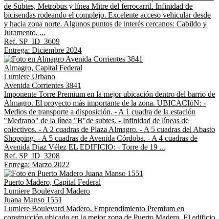
de Subtes, Metrobus y línea Mitre del ferrocarril. Infinidad de
bicisendas rodeando el complejo. Excelente acceso vehicular desde
y hacia zona norte. Algunos puntos de interés cercanos: Cabildo y
Juramento, ...
Ref. SP_ID_3609
Entrega: Diciembre 2024
Almagro, Capital Federal
Lumiere Urbano
Avenida Corrientes 3841
Imponente Torre Premium en la mejor ubicación dentro del barrio de
Almagro. El proyecto más importante de la zona. UBICACIóN: -
Medios de transporte a disposición. - A 1 cuadra de la estación
"Medrano" de la línea "B"de subtes. - Infinidad de líneas de
colectivos. - A 2 cuadras de Plaza Almagro. - A 5 cuadras del Abasto
Shopping. - A 5 cuadras de Avenida Córdoba. - A 4 cuadras de
Avenida Díaz Vélez EL EDIFICIO: - Torre de 19 ...
Ref. SP_ID_3208
Entrega: Marzo 2022
Puerto Madero, Capital Federal
Lumiere Boulevard Madero
Juana Manso 1551
Lumiere Boulevard Madero. Emprendimiento Premium en
construcción ubicado en la mejor zona de Puerto Madero. El edificio