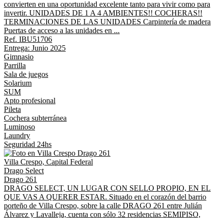
convierten en una oportunidad excelente tanto para vivir como para
invertir. UNIDADES DE 1 A 4 AMBIENTES!! COCHERAS!!
TERMINACIONES DE LAS UNIDADES Carpintería de madera
Puertas de acceso a las unidades en ...
Ref. IBU51706
Entrega: Junio 2025
Gimnasio
Parrilla
Sala de juegos
Solarium
SUM
Apto profesional
Pileta
Cochera subterránea
Luminoso
Laundry
Seguridad 24hs
Villa Crespo, Capital Federal
Drago Select
Drago 261
DRAGO SELECT, UN LUGAR CON SELLO PROPIO, EN EL
QUE VAS A QUERER ESTAR. Situado en el corazón del barrio
porteño de Villa Crespo, sobre la calle DRAGO 261 entre Julián
Álvarez y Lavalleja, cuenta con sólo 32 residencias SEMIPISO,