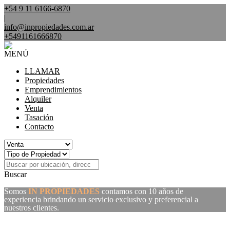
+54 9 11 6166-6870
|
info@inpropiedades.com.ar
+5491161666870
MENÚ
LLAMAR
Propiedades
Emprendimientos
Alquiler
Venta
Tasación
Contacto
Buscar
Somos
IN PROPIEDADES
contamos con 10 años de
experiencia brindando un servicio exclusivo y preferencial a
nuestros clientes.