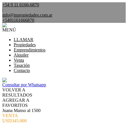
+54 9 11 6166-6870
|
info@inpropiedades.com.ar
+5491161666870
MENÚ
LLAMAR
Propiedades
Emprendimientos
Alquiler
Venta
Tasación
Contacto
Consultar por Whatsapp
VOLVER A
RESULTADOS
AGREGAR A
FAVORITOS
Juana Manso al 1500
VENTA
USD345.000