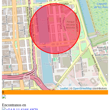
Leaflet
| ©
OpenStreetMap
contributors
0
Encontranos en
+54 9 11 6166-6870