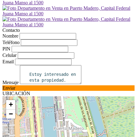
Contacto
Nombre
Teléfono
PIN
Celular
Email
Mensaje
Enviar
UBICACIÓN
+
−