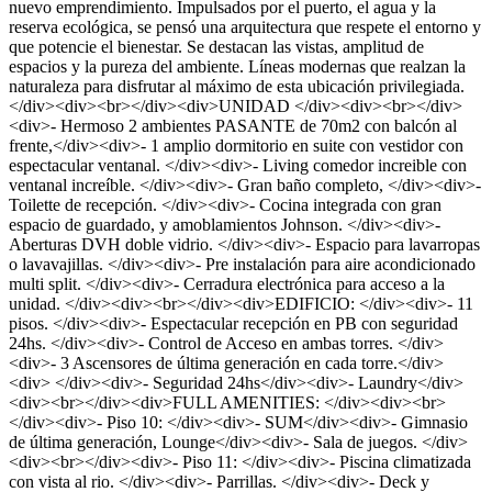
nuevo emprendimiento. Impulsados por el puerto, el agua y la
reserva ecológica, se pensó una arquitectura que respete el entorno y
que potencie el bienestar. Se destacan las vistas, amplitud de
espacios y la pureza del ambiente. Líneas modernas que realzan la
naturaleza para disfrutar al máximo de esta ubicación privilegiada.
</div><div><br></div><div>UNIDAD </div><div><br></div>
<div>- Hermoso 2 ambientes PASANTE de 70m2 con balcón al
frente,</div><div>- 1 amplio dormitorio en suite con vestidor con
espectacular ventanal. </div><div>- Living comedor increible con
ventanal increíble. </div><div>- Gran baño completo, </div><div>-
Toilette de recepción. </div><div>- Cocina integrada con gran
espacio de guardado, y amoblamientos Johnson. </div><div>-
Aberturas DVH doble vidrio. </div><div>- Espacio para lavarropas
o lavavajillas. </div><div>- Pre instalación para aire acondicionado
multi split. </div><div>- Cerradura electrónica para acceso a la
unidad. </div><div><br></div><div>EDIFICIO: </div><div>- 11
pisos. </div><div>- Espectacular recepción en PB con seguridad
24hs. </div><div>- Control de Acceso en ambas torres. </div>
<div>- 3 Ascensores de última generación en cada torre.</div>
<div> </div><div>- Seguridad 24hs</div><div>- Laundry</div>
<div><br></div><div>FULL AMENITIES: </div><div><br>
</div><div>- Piso 10: </div><div>- SUM</div><div>- Gimnasio
de última generación, Lounge</div><div>- Sala de juegos. </div>
<div><br></div><div>- Piso 11: </div><div>- Piscina climatizada
con vista al rio. </div><div>- Parrillas. </div><div>- Deck y