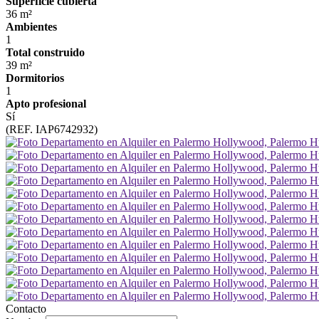
Superficie cubierta
36 m²
Ambientes
1
Total construido
39 m²
Dormitorios
1
Apto profesional
Sí
(REF. IAP6742932)
Contacto