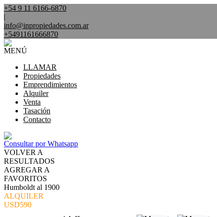
+54 9 11 6166-6870
|
info@inpropiedades.com.ar
+5491161666870
MENÚ
LLAMAR
Propiedades
Emprendimientos
Alquiler
Venta
Tasación
Contacto
Consultar por Whatsapp
VOLVER A
RESULTADOS
AGREGAR A
FAVORITOS
Humboldt al 1900
ALQUILER
USD590