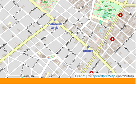
Leaflet
| ©
OpenStreetMap
contributors